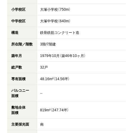
小学校区
大塚小学校（750m）
中学校区
大塚中学校（640m）
構造
鉄骨鉄筋コンクリート造
所在階／階数
3階/7階建
築年月
1979年10月（築46年10ヶ月）
総戸数
32戸
専有面積
48.16m²（14.56坪）
バルコニー
--
面積
敷地全体
819m²（247.74坪）
面積
主要採光面
南