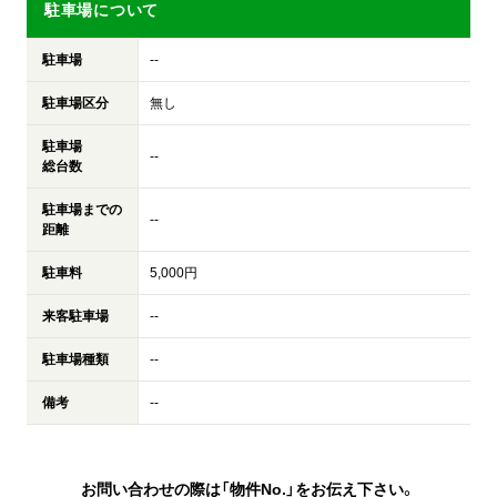
駐車場について
駐車場
--
駐車場区分
無し
駐車場
--
総台数
駐車場までの
--
距離
駐車料
5,000円
来客駐車場
--
駐車場種類
--
備考
--
お問い合わせの際は「物件No.」をお伝え下さい。