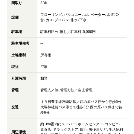
間取り
3DK
フローリング、バルコニー、エレベーター、水道：公
設備
営、ガス：プロパン、排水：下水
駐車場
駐車料区分：無し／駐車料：5,000円
駐車場備考
--
土地権利
所有権
現状
空家
引渡時期
相談
管理
管理人／無、管理方法／自主管理
ＪＲ日豊本線宮崎駅駅／西の原バス停から停歩6分
交通
大塚神社前バス停まで徒歩3分 西の原バス停まで徒
歩6分
約1km圏内にスーパー、ホームセンター、コンビニ、
飲食店、ドラッグストア、銀行、郵便局など、生活便利
周辺環境