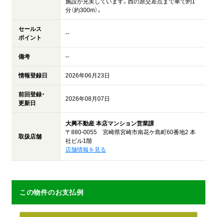
施設が充実しています。西の原交差点まで車で約1
分（約300m）。
セールス
--
ポイント
備考
--
情報登録日
2026年06月23日
前回登録・
2026年08月07日
更新日
大興不動産 本店マンション営業課
〒880-0055 宮崎県宮崎市南花ケ島町60番地2 本
取扱店舗
社ビル1階
店舗情報を見る
この物件のお支払例