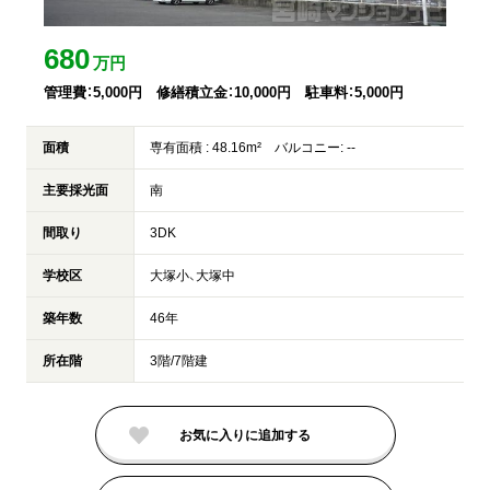
680
万円
管理費：5,000円
修繕積立金：10,000円
駐車料：5,000円
面積
専有面積 : 48.16m² バルコニー: --
主要採光面
南
間取り
3DK
学校区
大塚小、大塚中
築年数
46年
所在階
3階/7階建
お気に入りに
追加する