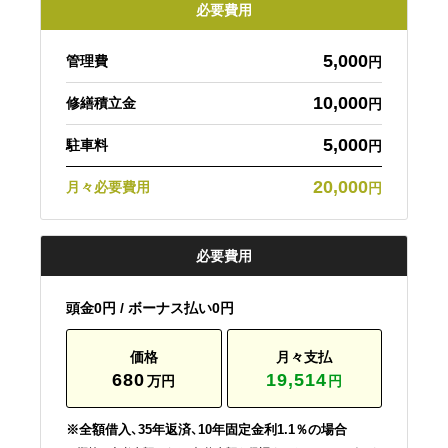
必要費用
5,000
管理費
円
10,000
修繕積立金
円
5,000
駐車料
円
20,000
月々必要費用
円
必要費用
頭金0円 / ボーナス払い0円
価格
月々支払
680
19,514
万円
円
※全額借入、35年返済、10年固定金利1.1％の場合